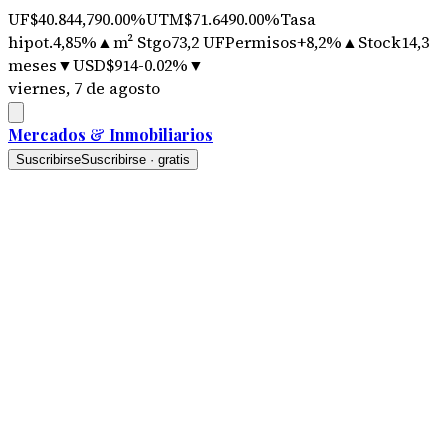
UF
$40.844,79
0.00%
UTM
$71.649
0.00%
Tasa
hipot.
4,85%
▲
m² Stgo
73,2 UF
Permisos
+8,2%
▲
Stock
14,3
meses
▼
USD
$914
-0.02%
▼
viernes, 7 de agosto
Mercados
&
Inmobiliarios
Suscribirse
Suscribirse · gratis