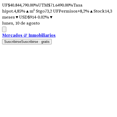
UF
$40.844,79
0.00%
UTM
$71.649
0.00%
Tasa
hipot.
4,85%
▲
m² Stgo
73,2 UF
Permisos
+8,2%
▲
Stock
14,3
meses
▼
USD
$914
-0.02%
▼
lunes, 10 de agosto
Mercados
&
Inmobiliarios
Suscribirse
Suscribirse · gratis