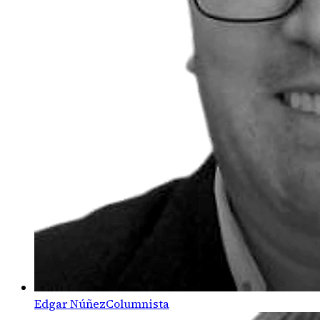
Edgar Núñez
Columnista