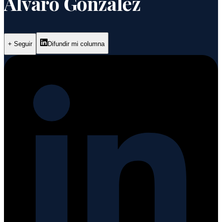
Álvaro González
+
Seguir
Difundir mi columna