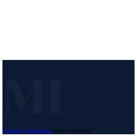
MI
Portada
·
Columnistas
·
Álvaro González