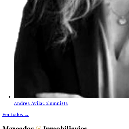
Andrea Ávila
Columnista
Ver todos →
Mercados
&
Inmobiliarios