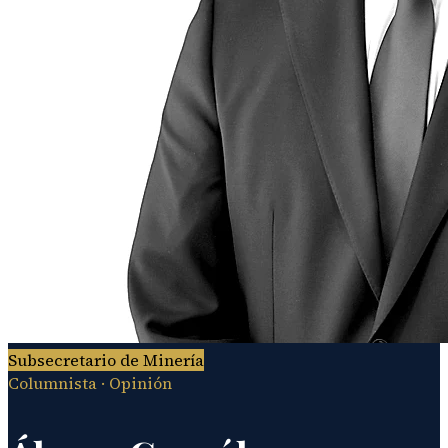
Subsecretario de Minería
Columnista
· Opinión