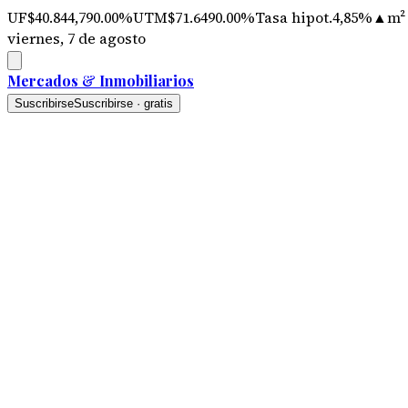
UF
$40.844,79
0.00%
UTM
$71.649
0.00%
Tasa hipot.
4,85%
▲
m²
viernes, 7 de agosto
Mercados
&
Inmobiliarios
Suscribirse
Suscribirse · gratis