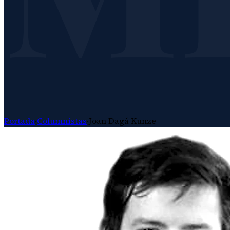
Portada
·
Columnistas
·
Joan Dagá Kunze