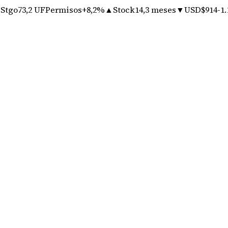
 Stgo
73,2 UF
Permisos
+8,2%
▲
Stock
14,3 meses
▼
USD
$914
-1